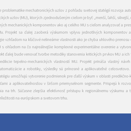
 problematike mechatronických uzlov z pohľadu svetovej statégií rozvoja aut
ch uzlov (MU), ktorých zjednodušeným cieľom je byť: „menší, ľahší, silnejší, rý
ných mechanických komponentov ako aj celého MU s cieľom analyzovať a presk
Mu. Projekt sa ďalej zaoberá výskumom vplyvu jednotlivých komponentov a
gie vzhľadom na kľúčové nelineárne vlastnosti ako je chyba uhlového prenosu
MU s ohľadom na čo najreálnejšie komplexné experimentálne overenie a vytvor
kt ďalej bude venovať tvorbe metodiky stanovenia kritických prvkov MU a ich
ikcie tepelno-mechanických vlastností MU. Projekt prináša vlastný návrh
omatizácie a robotiky, výsledky sú prínosné a aplikovateľné celosvetovo. 
atégiu umožňujú vytvorenie podmienok pre ďalší výskum v oblasti predikčno-
sťami a aplikovateľnosťou v širšom priemyselnom segmente. Prispejú k rozvoj
a na trh. Súčasne zlepšia efektívnosť prístupu k regionálnemu výskumu a 
íležitosti na európskom a svetovom trhu.