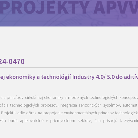
PROJEKTY APV
-24-0470
nej ekonomiky a technológií Industry 4.0/ 5.0 do adití
áciu princípov cirkulárnej ekonomiky a moderných technologických konceptov
izácia technologických procesov, integrácia senzorických systémov, automatiz
ov. Projekt kladie dôraz na prepojenie environmentálnych prínosov technologick
ktu budú aplikovateľné v priemyselnom sektore, čím prispejú k zvýšeniu 