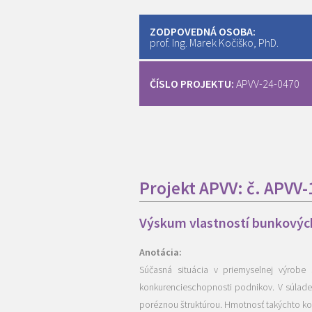
ZODPOVEDNÁ OSOBA:
prof. Ing. Marek Kočiško, PhD.
ČÍSLO PROJEKTU:
APVV-24-0470
Projekt APVV: č. APVV
Výskum vlastností bunkovýc
Anotácia:
Súčasná situácia v priemyselnej výrobe s
konkurencieschopnosti podnikov. V súlade
poréznou štruktúrou. Hmotnosť takýchto kom