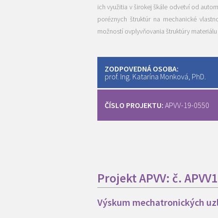
ich využitia v širokej škále odvetví od aut
poréznych štruktúr na mechanické vlast
možností ovplyvňovania štruktúry materiálu 
ZODPOVEDNÁ OSOBA:
prof. Ing. Katarína Monková, PhD.
ČÍSLO PROJEKTU:
APVV-19-0550
Projekt APVV: č. APVV
Výskum mechatronických uzl