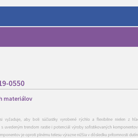
-19-0550
h materiálov
i vyžaduje, aby boli súčiastky vyrobené rýchlo a flexibilne nielen z hľad
 s uvedeným trendom rastie i potenciál výroby sofistikovaných komponentov, 
ponentov je oproti plnému telesu výrazne nižšia v dôsledku prítomnosti dutín 