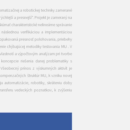
omatizačnej a robotickej techniky zamerané
chlejší a presnejší“. Projekt je zameraný na
úmať charakteristické nelineárne správanie
 následnou verifikáciou a implementáciou
 opakovaná presnosť polohovania, priebehy
enie chýbajúcej metodiky testovania MU . V
 vlastnotí a výpočtovým analýzam pri tvorbe
 koncepcie riešenia danej problematiky s
Všeobecný prínos z výskumných aktivít je
kompenzačných štruktúr MU, k vzniku novej
u automatizácie, robotiky, skráteniu doby
transferu vedeckých poznatkov, k zvýšeniu