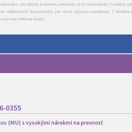
omobilového, cez letecký a vesmírny priemysel, až po biomedicínu. Projekt je 
nosti odľahčených komponentov pre rôzne spôsoby namáhania. Z hľadiska 
v procese aditívnej výroby.
16-0355
ov (MU) s vysokými nárokmi na presnosť