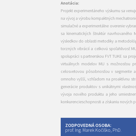
Anotácia:
Projekt experimentáneho výskumu sa venuje
na vývoj a výrobu kompaktných mechatronický
simulačné a experimentálne overenie vybra
sa kinematických štruktúr navrhovaného 
výsledkov do oblasti metodiky a metodoló
torzných vibrácií a celkovú spoľahlivosť 
spolupráci s partnerskou FVT TUKE sa proje
virtuálnych modelov MU s možnosťou pred
celosvetovou pôsobnosťou v segmente aut
omnoho vyšší, vzhľadom na proaktívnu str
generácie produktov s unikátnymi vlastno
vývoja nového produktu a jeho umiestneni
konkurencieschopnosti a získaniu nových pr
ZODPOVEDNÁ OSOBA:
prof. Ing. Marek Kočiško, PhD.