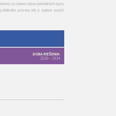
zameraný na výskum vplyvu jednotlivých typov
fyzikálneho procesu ide o výskum nových
DOBA RIEŠENIA:
2020 – 2024