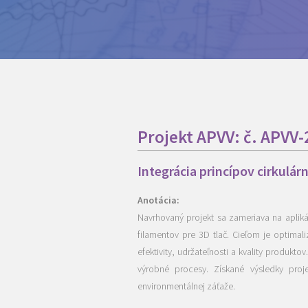
Projekt APVV: č. APVV
Integrácia princípov cirkulár
Anotácia:
Navrhovaný projekt sa zameriava na aplik
filamentov pre 3D tlač. Cieľom je optimal
efektivity, udržateľnosti a kvality produkt
výrobné procesy. Získané výsledky proje
environmentálnej záťaže.