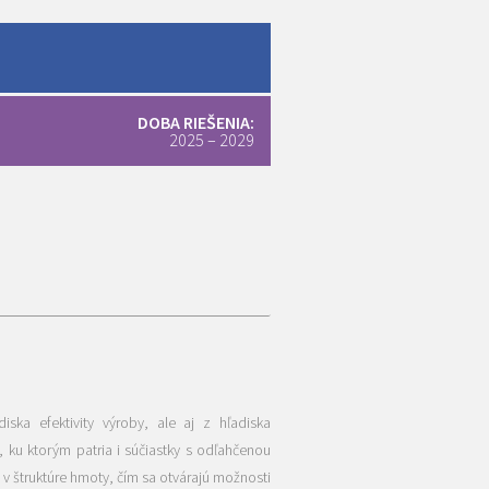
DOBA RIEŠENIA:
2025 – 2029
iska efektivity výroby, ale aj z hľadiska
ku ktorým patria i súčiastky s odľahčenou
v štruktúre hmoty, čím sa otvárajú možnosti