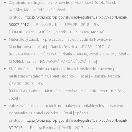
Zapojenie rozširujúceho vnemového prvku / Jozef Török, Marek
Kočiško, Monika Telišková Spôsob
prístupu:
https://wbr.indprop.gov.sk/WebRegistre/UzitkovyVzor/Detail/
50007-2017…
– Banská Bystrica : ÚPV SR – 2018. – 5 s..
[TÖRÖK, Jozef – KOČIŠKO, Marek – TÖRÖKOVÁ, Monika]
Materiálový zásobník pre tlačovú hlavicu
/ Ľudmila Nováková-
Marcinčínová … [et al.] – Banská Bystrica : ÚPV SR – 2017. – 8 s.
[NOVÁKOVÁ-MARCINČÍNOVÁ, Ľudmila – BARNA, Jozef – TÖRÖK, Jozef –
CMOREJ, Tomáš – NOVÁKOVÁ-MARCINČÍNOVÁ, Ema]
Skúšobné zariadenie na napínanie krycích vrstiev dopravného pásu
multiaxiálným ťahom
/ Gabriel Fedorko … [et al.] – Banská Bystrica :
ÚPV SK – 2017. – 4 s..
[FEDORKO, Gabriel – MOLNÁR, Vieroslav – MICHALIK, Peter – KREŠÁK,
Jozef]
Valčeková stolica na meranie normálových kontaktných síl pásového
dopravníka
/ Gabriel Fedorko … [et al.] Spôsob
prístupu:
https://wbr.indprop.gov.sk/WebRegistre/UzitkovyVzor/Detail/
87-2016…
– Banská Bystrica : ÚPV SR – 2017. – 4 s..