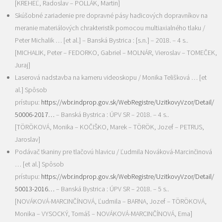
[KREHEĽ, Radoslav – POLLÁK, Martin]
Skúšobné zariadenie pre dopravné pásy hadicových dopravníkov na
meranie materiálových chrakteristík pomocou multiaxialného tlaku /
Peter Michalik … [et al.] – Banská Bystrica : [s.n.] – 2018. – 4 s..
[MICHALIK, Peter – FEDORKO, Gabriel – MOLNÁR, Vieroslav – TOMEČEK,
Juraj]
Laserová nadstavba na kameru videoskopu / Monika Telišková … [et
al.] Spôsob
prístupu:
https://wbr.indprop.gov.sk/WebRegistre/UzitkovyVzor/Detail/
50006-2017…
– Banská Bystrica : ÚPV SR – 2018. – 4 s..
[TÖRÖKOVÁ, Monika – KOČIŠKO, Marek – TÖRÖK, Jozef – PETRUS,
Jaroslav]
Podávač tkaniny pre tlačovú hlavicu / Ľudmila Nováková-Marcinčinová
… [et al.] Spôsob
prístupu:
https://wbr.indprop.gov.sk/WebRegistre/UzitkovyVzor/Detail/
50013-2016…
– Banská Bystrica : ÚPV SR – 2018. – 5 s..
[NOVÁKOVÁ-MARCINČÍNOVÁ, Ľudmila – BARNA, Jozef – TÖRÖKOVÁ,
Monika – VYSOCKÝ, Tomáš – NOVÁKOVÁ-MARCINČÍNOVÁ, Ema]