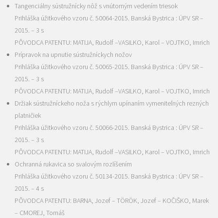
Tangenciálny sústružnícky nôž s vnútorným vedením triesok
Prihláška úžitkového vzoru č. 50064-2015. Banská Bystrica : ÚPV SR –
2015. – 3 s
PÔVODCA PATENTU: MATIJA, Rudolf –VASILKO, Karol – VOJTKO, Imrich
Prípravok na upnutie sústružníckych nožov
Prihláška úžitkového vzoru č. 50065-2015. Banská Bystrica : ÚPV SR –
2015. – 3 s
PÔVODCA PATENTU: MATIJA, Rudolf –VASILKO, Karol – VOJTKO, Imrich
Držiak sústružníckeho noža s rýchlym upínaním vymeniteľných rezných
platničiek
Prihláška úžitkového vzoru č. 50066-2015. Banská Bystrica : ÚPV SR –
2015. – 3 s
PÔVODCA PATENTU: MATIJA, Rudolf –VASILKO, Karol – VOJTKO, Imrich
Ochranná rukavica so svalovým rozlíšením
Prihláška úžitkového vzoru č. 50134-2015. Banská Bystrica : ÚPV SR –
2015. – 4 s
PÔVODCA PATENTU: BARNA, Jozef – TÖRÖK, Jozef – KOČIŠKO, Marek
– CMOREJ, Tomáš