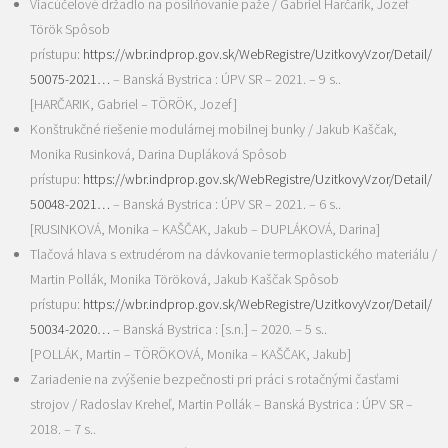
Viacúčelové držadlo na posilňovanie paže / Gabriel Harčarik, Jozef
Török Spôsob
prístupu:
https://wbr.indprop.gov.sk/WebRegistre/UzitkovyVzor/Detail/
50075-2021…
– Banská Bystrica : ÚPV SR – 2021. – 9 s..
[HARČARIK, Gabriel – TÖRÖK, Jozef]
Konštrukčné riešenie modulárnej mobilnej bunky / Jakub Kaščak,
Monika Rusinková, Darina Dupláková Spôsob
prístupu:
https://wbr.indprop.gov.sk/WebRegistre/UzitkovyVzor/Detail/
50048-2021…
– Banská Bystrica : ÚPV SR – 2021. – 6 s..
[RUSINKOVÁ, Monika – KAŠČAK, Jakub – DUPLÁKOVÁ, Darina]
Tlačová hlava s extrudérom na dávkovanie termoplastického materiálu /
Martin Pollák, Monika Töröková, Jakub Kaščak Spôsob
prístupu:
https://wbr.indprop.gov.sk/WebRegistre/UzitkovyVzor/Detail/
50034-2020…
– Banská Bystrica : [s.n.] – 2020. – 5 s..
[POLLÁK, Martin – TÖRÖKOVÁ, Monika – KAŠČAK, Jakub]
Zariadenie na zvýšenie bezpečnosti pri práci s rotačnými časťami
strojov / Radoslav Kreheľ, Martin Pollák – Banská Bystrica : ÚPV SR –
2018. – 7 s..