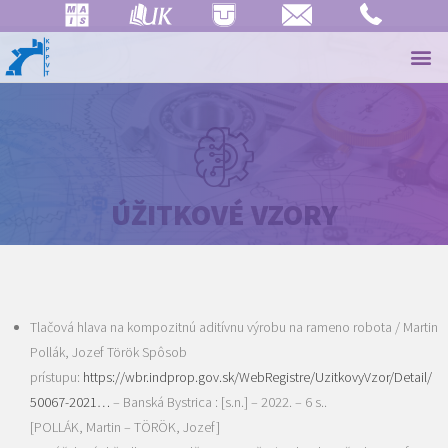
ÚŽITKOVÉ VZORY
Tlačová hlava na kompozitnú aditívnu výrobu na rameno robota
/ Martin
Pollák, Jozef Török Spôsob
prístupu:
https://wbr.indprop.gov.sk/WebRegistre/UzitkovyVzor/Detail/
50067-2021…
– Banská Bystrica : [s.n.] – 2022. – 6 s..
[POLLÁK, Martin – TÖRÖK, Jozef]