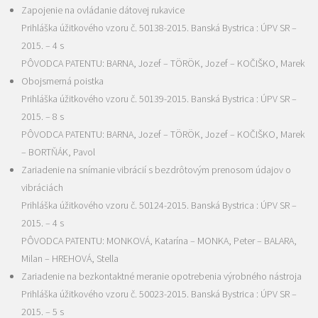
Zapojenie na ovládanie dátovej rukavice
Prihláška úžitkového vzoru č. 50138-2015. Banská Bystrica : ÚPV SR –
2015. – 4 s
PÔVODCA PATENTU: BARNA, Jozef – TÖRÖK, Jozef – KOČIŠKO, Marek
Obojsmerná poistka
Prihláška úžitkového vzoru č. 50139-2015. Banská Bystrica : ÚPV SR –
2015. – 8 s
PÔVODCA PATENTU: BARNA, Jozef – TÖRÖK, Jozef – KOČIŠKO, Marek
– BORTŇÁK, Pavol
Zariadenie na snímanie vibrácií s bezdrôtovým prenosom údajov o
vibráciách
Prihláška úžitkového vzoru č. 50124-2015. Banská Bystrica : ÚPV SR –
2015. – 4 s
PÔVODCA PATENTU: MONKOVÁ, Katarína – MONKA, Peter – BALARA,
Milan – HREHOVÁ, Stella
Zariadenie na bezkontaktné meranie opotrebenia výrobného nástroja
Prihláška úžitkového vzoru č. 50023-2015. Banská Bystrica : ÚPV SR –
2015. – 5 s