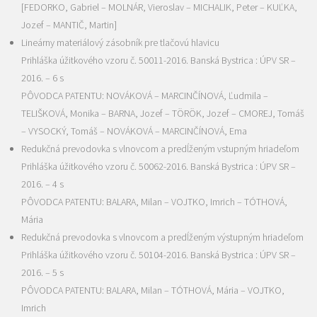
[FEDORKO, Gabriel – MOLNÁR, Vieroslav – MICHALIK, Peter – KUĽKA,
Jozef – MANTIČ, Martin]
Lineárny materiálový zásobník pre tlačovú hlavicu
Prihláška úžitkového vzoru č. 50011-2016. Banská Bystrica : ÚPV SR –
2016. – 6 s
PÔVODCA PATENTU: NOVÁKOVÁ – MARCINČÍNOVÁ, Ľudmila –
TELIŠKOVÁ, Monika – BARNA, Jozef – TÖRÖK, Jozef – CMOREJ, Tomáš
– VYSOCKÝ, Tomáš – NOVÁKOVÁ – MARCINČÍNOVÁ, Ema
Redukčná prevodovka s vlnovcom a predĺženým vstupným hriadeľom
Prihláška úžitkového vzoru č. 50062-2016. Banská Bystrica : ÚPV SR –
2016. – 4 s
PÔVODCA PATENTU: BALARA, Milan – VOJTKO, Imrich – TÓTHOVÁ,
Mária
Redukčná prevodovka s vlnovcom a predĺženým výstupným hriadeľom
Prihláška úžitkového vzoru č. 50104-2016. Banská Bystrica : ÚPV SR –
2016. – 5 s
PÔVODCA PATENTU: BALARA, Milan – TÓTHOVÁ, Mária – VOJTKO,
Imrich