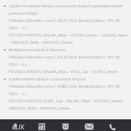
Systém na meranie vibrácií v pracovných strojoch optoelektronickým
prenosom údajov
Prihláška úžitkového vzoru č. 50137-2014. Banská Bystrica : ÚPV SR –
2014. – 4 s
PÔVODCA PATENTU: BALARA, Milan – VOJTKO, Imrich – VAGASKÁ, Alena
– HREHOVÁ, Stella – KRCHOVÁ, Denisa
Redukčná prevodovka s vlnovcom
Prihláška úžitkového vzoru č. 50139-2014. Banská Bystrica : ÚPV SR –
2014. – 4 s
PÔVODCA PATENTU: BALARA, Milan – PITEĽ, Ján – VOJTKO, Imrich
Systém merania vibrácií v pracovných strojoch
Prihláška úžitkového vzoru č. 50085-2014. Banská Bystrica : ÚPV SR –
2014. – 4 s
PÔVODCA PATENTU: KURIC, Ivan – BALARA, Milan – KOČIŠKO, Marek –
HREHOVÁ, Stella – KRCHOVÁ, Denisa